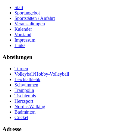
Start
Sportangebot
Sportstätten / Anfahrt
Veranstaltungen
Kalender
Vorstand
Impressum
Links
Abteilungen
Turnen
Volleyball/Hobby-Volleyball
Leichtathletik
Schwimmen
Trampolin
Tischtennis
Herzsport
Nordic-Walking
Badminton
Cricket
Adresse