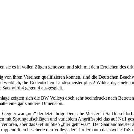
n sie es in vollen Zügen genossen und sich mit dem Erreichen des drit
 von ihren Vereinen qualifizieren können, sind die Deutschen Beachvo
 weiblich, die 16 deutschen Landesmeister plus 2 Wildcards, spielen i
e Satz wird 4 gegen 4 ausgespielt.
lage zeigten sich die BW Volleys doch sehr beeindruckt nach Betret
tte eine ganz andere Dimension.
Gegner war „nur“ der letztjährige Deutsche Meister TuSa Düsseldorf. De
en mit Sprungaufschlägen und variablem Angriffsspiel das auf Nr.1 ge
erloren, aber das Gefühl blieb „hier geht was“. Der Saarlandmeister 
uppendritten bescherte den Volleys der Turnierbaum das zweite TuSa 