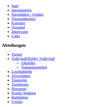
Start
Sportangebot
Sportstätten / Anfahrt
Veranstaltungen
Kalender
Vorstand
Impressum
Links
Abteilungen
Turnen
Volleyball/Hobby-Volleyball
Aktuelles
Trainingsangebot
Leichtathletik
Schwimmen
Trampolin
Tischtennis
Herzsport
Nordic-Walking
Badminton
Cricket