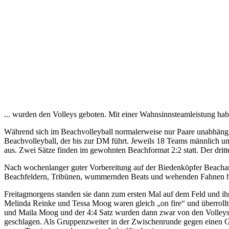
... wurden den Volleys geboten. Mit einer Wahnsinnsteamleistung habe
Während sich im Beachvolleyball normalerweise nur Paare unabhängig
Beachvolleyball, der bis zur DM führt. Jeweils 18 Teams männlich und
aus. Zwei Sätze finden im gewohnten Beachformat 2:2 statt. Der dritt
Nach wochenlanger guter Vorbereitung auf der Biedenköpfer Beachan
Beachfeldern, Tribünen, wummernden Beats und wehenden Fahnen ha
Freitagmorgens standen sie dann zum ersten Mal auf dem Feld und ihr 
Melinda Reinke und Tessa Moog waren gleich „on fire“ und überrollt
und Maila Moog und der 4:4 Satz wurden dann zwar von den Volleys v
geschlagen. Als Gruppenzweiter in der Zwischenrunde gegen einen Gr