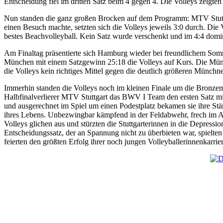
Entscheidung fiel im dritten Satz beim 4 gegen 4. Die Volleys zeigten 
Nun standen die ganz großen Brocken auf dem Programm: MTV Stuttga
einen Besuch machte, setzten sich die Volleys jeweils 3:0 durch. Di
bestes Beachvolleyball. Kein Satz wurde verschenkt und im 4:4 domi
Am Finaltag präsentierte sich Hamburg wieder bei freundlichem Som
München mit einem Satzgewinn 25:18 die Volleys auf Kurs. Die Münch
die Volleys kein richtiges Mittel gegen die deutlich größeren Münchn
Immerhin standen die Volleys noch im kleinen Finale um die Bronzem
Halbfinalverlierer MTV Stuttgart das BWV I Team den ersten Satz mit
und ausgerechnet im Spiel um einen Podestplatz bekamen sie ihre Stä
ihres Lebens. Unbezwingbar kämpfend in der Feldabwehr, frech im An
Volleys glichen aus und stürzten die Stuttgarterinnen in die Depres
Entscheidungssatz, der an Spannung nicht zu überbieten war, spielt
feierten den größten Erfolg ihrer noch jungen Volleyballerinnenkarrier