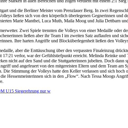
ihre Stärken in allen Bereichen und zogen verdient mit einem 2:1 Sieg i
rt und die Berliner Meister vom Prenzlauer Berg. In zwei Regenschl
e Volleys ließen sich von den körperlich überlegenen Gegnerinnen und 
nierten Marie Manthei, Luca Muth, Maila Moog und Julia Dettbarn und 
merwetter. Zwei Spiele trennten die Volleys von einer Medaille ode
enerinnen ließen aber ihr Team I im zweiten Satz auflaufen und siche
erinnen. Ihre harten Angriffe und Blocküberlegenheit ließen den Volley
edaille, aber die Enttäuschung über den verpassten Finaleinzug drück
 17:21 verlor, war der Gefühlstiefpunkt erreicht. Melinda Reinke und
rken nicht auf den Sand und die Stuttgarterinnen jubelten. Doch dann
griff und angefeuert von den mitgereisten Eltern und dem Team am Spi
sion. Die Stimmung der Volleys hatte den Keller verlassen und sich hoc
en die Hessenmeisterinnen sich in den „Flow“. Nach Tessa Moogs Angrif
e.