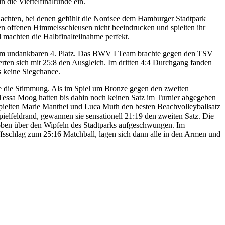
n die Viertelfinalrunde ein.
achten, bei denen gefühlt die Nordsee dem Hamburger Stadtpark
den offenen Himmelsschleusen nicht beeindrucken und spielten ihr
machten die Halbfinalteilnahme perfekt.
r dem undankbaren 4. Platz. Das BWV I Team brachte gegen den TSV
rten sich mit 25:8 den Ausgleich. Im dritten 4:4 Durchgang fanden
s keine Siegchance.
te die Stimmung. Als im Spiel um Bronze gegen den zweiten
 Tessa Moog hatten bis dahin noch keinen Satz im Turnier abgegeben
 spielten Marie Manthei und Luca Muth den besten Beachvolleyballsatz
elfeldrand, gewannen sie sensationell 21:19 den zweiten Satz. Die
h oben über den Wipfeln des Stadtparks aufgeschwungen. Im
fsschlag zum 25:16 Matchball, lagen sich dann alle in den Armen und