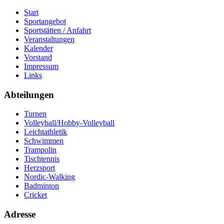
Start
Sportangebot
Sportstätten / Anfahrt
Veranstaltungen
Kalender
Vorstand
Impressum
Links
Abteilungen
Turnen
Volleyball/Hobby-Volleyball
Leichtathletik
Schwimmen
Trampolin
Tischtennis
Herzsport
Nordic-Walking
Badminton
Cricket
Adresse