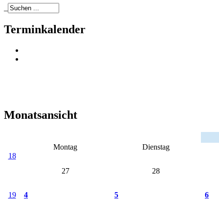
_
Terminkalender
Monatsansicht
Montag
Dienstag
18
27
28
19
4
5
6