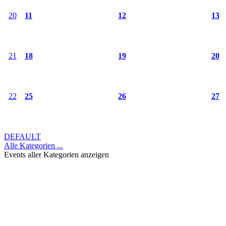
20
11
12
13
21
18
19
20
22
25
26
27
DEFAULT
Alle Kategorien ...
Events aller Kategorien anzeigen